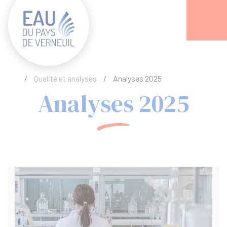
Acc
/
Qualité et analyses
/
Analyses 2025
Analyses 2025